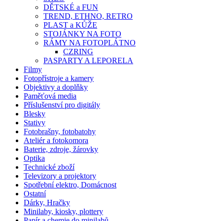
DĚTSKÉ a FUN
TREND, ETHNO, RETRO
PLAST a KŮŽE
STOJÁNKY NA FOTO
RÁMY NA FOTOPLÁTNO
CZRING
PASPARTY A LEPORELA
Filmy
Fotopřístroje a kamery
Objektivy a doplňky
Paměťová media
Příslušenství pro digitály
Blesky
Stativy
Fotobrašny, fotobatohy
Ateliér a fotokomora
Baterie, zdroje, žárovky
Optika
Technické zboží
Televizory a projektory
Spotřební elektro, Domácnost
Ostatní
Dárky, Hračky
Minilaby, kiosky, plottery
Papír a chemie do minilabů