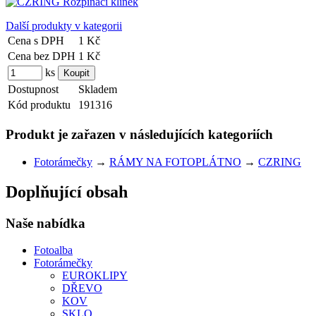
Další produkty v kategorii
Cena s DPH
1 Kč
Cena bez DPH
1 Kč
ks
Dostupnost
Skladem
Kód produktu
191316
Produkt je zařazen v následujících kategoriích
Fotorámečky
→
RÁMY NA FOTOPLÁTNO
→
CZRING
Doplňující obsah
Naše nabídka
Fotoalba
Fotorámečky
EUROKLIPY
DŘEVO
KOV
SKLO