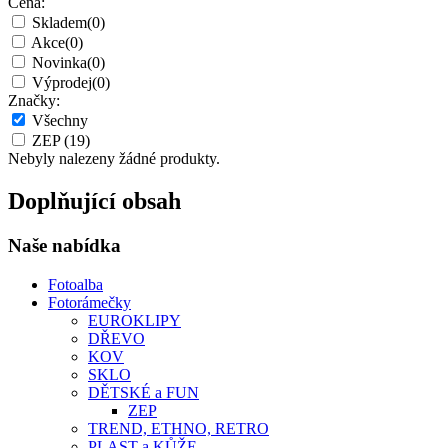
Cena:
Skladem
(0)
Akce
(0)
Novinka
(0)
Výprodej
(0)
Značky:
Všechny
ZEP
(19)
Nebyly nalezeny žádné produkty.
Doplňující obsah
Naše nabídka
Fotoalba
Fotorámečky
EUROKLIPY
DŘEVO
KOV
SKLO
DĚTSKÉ a FUN
ZEP
TREND, ETHNO, RETRO
PLAST a KŮŽE