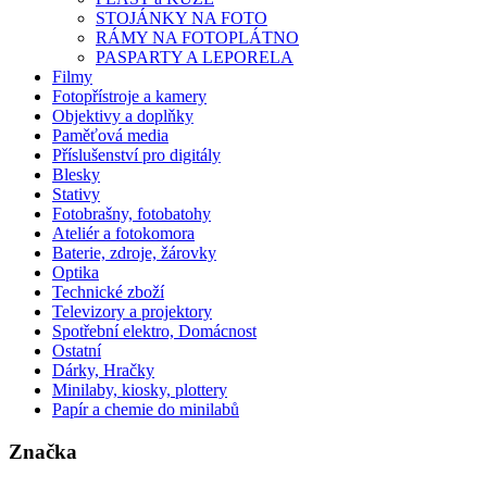
STOJÁNKY NA FOTO
RÁMY NA FOTOPLÁTNO
PASPARTY A LEPORELA
Filmy
Fotopřístroje a kamery
Objektivy a doplňky
Paměťová media
Příslušenství pro digitály
Blesky
Stativy
Fotobrašny, fotobatohy
Ateliér a fotokomora
Baterie, zdroje, žárovky
Optika
Technické zboží
Televizory a projektory
Spotřební elektro, Domácnost
Ostatní
Dárky, Hračky
Minilaby, kiosky, plottery
Papír a chemie do minilabů
Značka