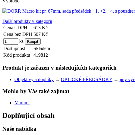
Výprodej
Další produkty v kategorii
Cena s DPH
613 Kč
Cena bez DPH
507 Kč
ks
Dostupnost
Skladem
Kód produktu
419812
Produkt je zařazen v následujících kategoriích
Objektivy a doplňky
→
OPTICKÉ PŘEDSÁDKY
→
jiný vý
Mohlo by Vás také zajímat
Marumi
Doplňující obsah
Naše nabídka