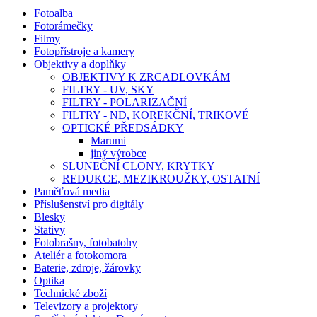
Fotoalba
Fotorámečky
Filmy
Fotopřístroje a kamery
Objektivy a doplňky
OBJEKTIVY K ZRCADLOVKÁM
FILTRY - UV, SKY
FILTRY - POLARIZAČNÍ
FILTRY - ND, KOREKČNÍ, TRIKOVÉ
OPTICKÉ PŘEDSÁDKY
Marumi
jiný výrobce
SLUNEČNÍ CLONY, KRYTKY
REDUKCE, MEZIKROUŽKY, OSTATNÍ
Paměťová media
Příslušenství pro digitály
Blesky
Stativy
Fotobrašny, fotobatohy
Ateliér a fotokomora
Baterie, zdroje, žárovky
Optika
Technické zboží
Televizory a projektory