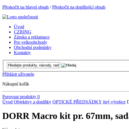
Přeskočit na hlavní obsah
/
Přeskočit na doplňující obsah
Úvod
CZRING
Záruka a reklamace
Pro velkoobchody
Obchodní podmínky
Kontakty
Přihlásit uživatele
Nákupní košík
Porovnat produkty
0
Úvod
Objektivy a doplňky
OPTICKÉ PŘEDSÁDKY
jiný výrobce
D
DORR Macro kit pr. 67mm, sada