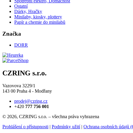
Spotřební elektro, Domácnost
Ostatní
Dárky, Hračky
Minilaby, kiosky, plottery
Papír a chemie do minilabů
Značka
DORR
CZRING s.r.o.
Vazovova 3229/1
143 00 Praha 4 - Modřany
prodej@czring.cz
+420
777 756 001
© 2026, CZRING s.r.o. – všechna práva vyhrazena
Prohlášení o přístupnosti
|
Podmínky užití
|
Ochrana osobních údajů