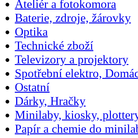
Ateliér a fotokomora
Baterie, zdroje, žárovky
Optika
Technické zboží
Televizory a projektory
Spotřební elektro, Domá
Ostatní
Dárky, Hračky
Minilaby, kiosky, plotter
Papír a chemie do minila