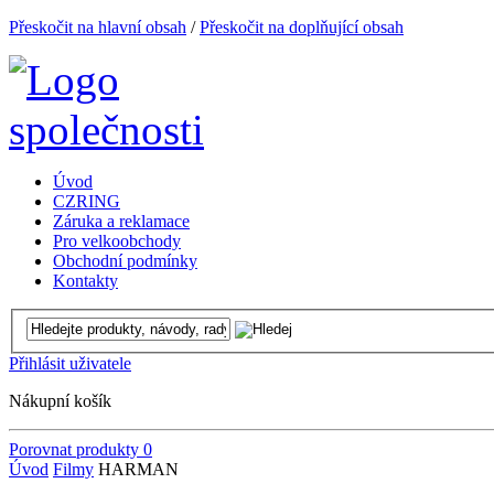
Přeskočit na hlavní obsah
/
Přeskočit na doplňující obsah
Úvod
CZRING
Záruka a reklamace
Pro velkoobchody
Obchodní podmínky
Kontakty
Přihlásit uživatele
Nákupní košík
Porovnat produkty
0
Úvod
Filmy
HARMAN