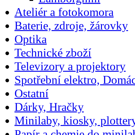
Ateliér a fotokomora
Baterie, zdroje, žárovky
Optika
Technické zboží
Televizory a projektory
Spotřební elektro, Domá
Ostatní
Dárky, Hračky
Minilaby, kiosky, plotter
Papír a chemie do minila