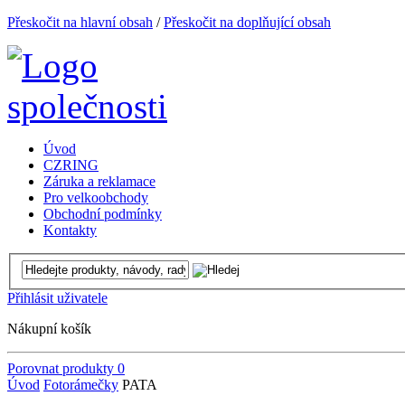
Přeskočit na hlavní obsah
/
Přeskočit na doplňující obsah
Úvod
CZRING
Záruka a reklamace
Pro velkoobchody
Obchodní podmínky
Kontakty
Přihlásit uživatele
Nákupní košík
Porovnat produkty
0
Úvod
Fotorámečky
PATA