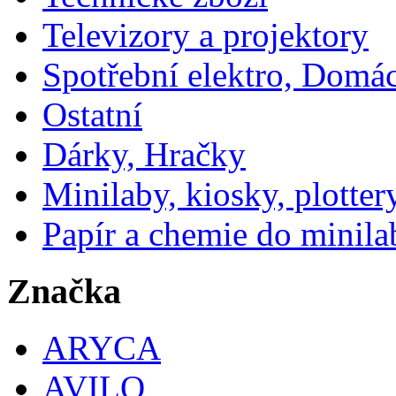
Televizory a projektory
Spotřební elektro, Domá
Ostatní
Dárky, Hračky
Minilaby, kiosky, plotter
Papír a chemie do minila
Značka
ARYCA
AVILO