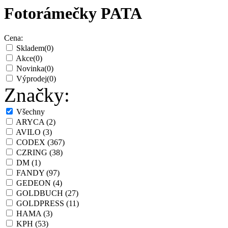
Fotorámečky PATA
Cena:
Skladem
(0)
Akce
(0)
Novinka
(0)
Výprodej
(0)
Značky:
Všechny
ARYCA
(2)
AVILO
(3)
CODEX
(367)
CZRING
(38)
DM
(1)
FANDY
(97)
GEDEON
(4)
GOLDBUCH
(27)
GOLDPRESS
(11)
HAMA
(3)
KPH
(53)