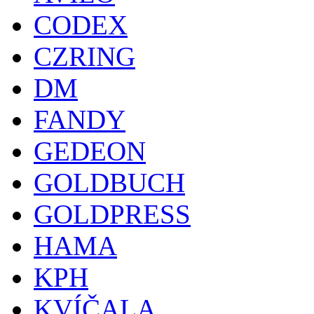
CODEX
CZRING
DM
FANDY
GEDEON
GOLDBUCH
GOLDPRESS
HAMA
KPH
KVÍČALA