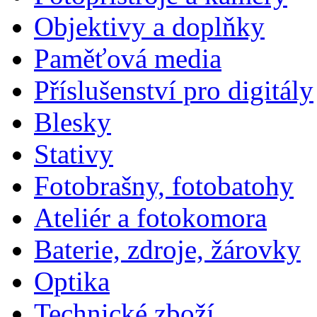
Objektivy a doplňky
Paměťová media
Příslušenství pro digitály
Blesky
Stativy
Fotobrašny, fotobatohy
Ateliér a fotokomora
Baterie, zdroje, žárovky
Optika
Technické zboží