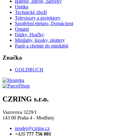
Baterie, zdroje, žárovky
Optika
Technické zboží
Televizory a projektory
Spotřební elektro, Domácnost
Ostatní
Dárky, Hračky
Minilaby, kiosky, plottery
Papír a chemie do minilabů
Značka
GOLDBUCH
CZRING s.r.o.
Vazovova 3229/1
143 00 Praha 4 - Modřany
prodej@czring.cz
+420
777 756 001