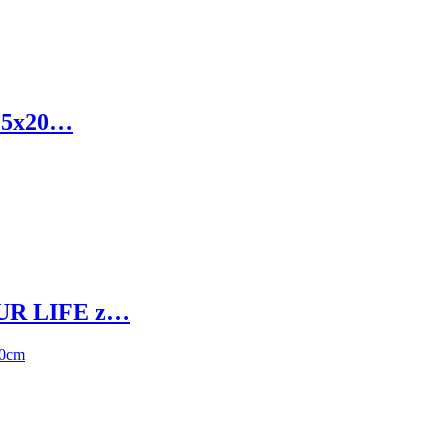
15x20…
UR LIFE z…