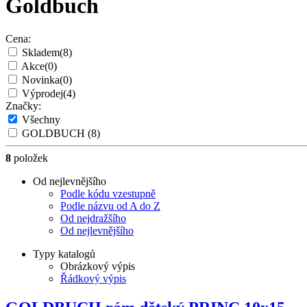
Goldbuch
Cena:
Skladem
(8)
Akce
(0)
Novinka
(0)
Výprodej
(4)
Značky:
Všechny
GOLDBUCH
(8)
8
položek
Od nejlevnějšího
Podle kódu vzestupně
Podle názvu od A do Z
Od nejdražšího
Od nejlevnějšího
Typy katalogů
Obrázkový výpis
Řádkový výpis