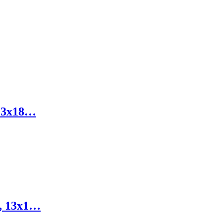
13x18…
, 13x1…