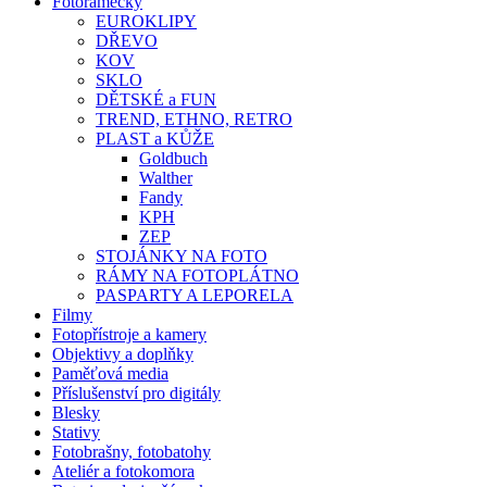
Fotorámečky
EUROKLIPY
DŘEVO
KOV
SKLO
DĚTSKÉ a FUN
TREND, ETHNO, RETRO
PLAST a KŮŽE
Goldbuch
Walther
Fandy
KPH
ZEP
STOJÁNKY NA FOTO
RÁMY NA FOTOPLÁTNO
PASPARTY A LEPORELA
Filmy
Fotopřístroje a kamery
Objektivy a doplňky
Paměťová media
Příslušenství pro digitály
Blesky
Stativy
Fotobrašny, fotobatohy
Ateliér a fotokomora