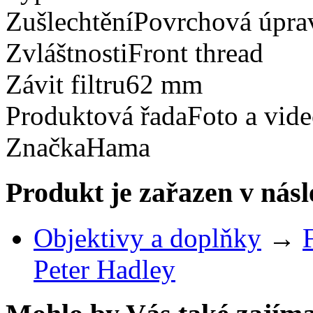
ZušlechtěníPovrchová úpra
ZvláštnostiFront thread
Závit filtru62 mm
Produktová řadaFoto a vid
ZnačkaHama
Produkt je zařazen v násl
Objektivy a doplňky
→
Peter Hadley