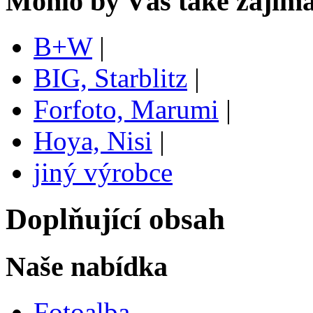
Mohlo by Vás také zajíma
B+W
|
BIG, Starblitz
|
Forfoto, Marumi
|
Hoya, Nisi
|
jiný výrobce
Doplňující obsah
Naše nabídka
Fotoalba