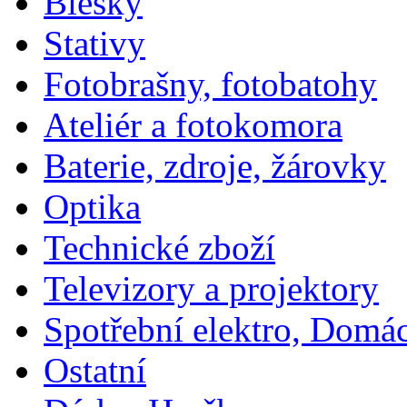
Blesky
Stativy
Fotobrašny, fotobatohy
Ateliér a fotokomora
Baterie, zdroje, žárovky
Optika
Technické zboží
Televizory a projektory
Spotřební elektro, Domá
Ostatní