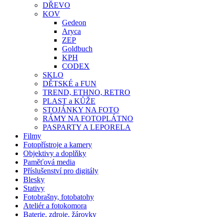
DŘEVO
KOV
Gedeon
Aryca
ZEP
Goldbuch
KPH
CODEX
SKLO
DĚTSKÉ a FUN
TREND, ETHNO, RETRO
PLAST a KŮŽE
STOJÁNKY NA FOTO
RÁMY NA FOTOPLÁTNO
PASPARTY A LEPORELA
Filmy
Fotopřístroje a kamery
Objektivy a doplňky
Paměťová media
Příslušenství pro digitály
Blesky
Stativy
Fotobrašny, fotobatohy
Ateliér a fotokomora
Baterie, zdroje, žárovky