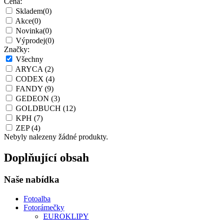
Cena:
Skladem
(0)
Akce
(0)
Novinka
(0)
Výprodej
(0)
Značky:
Všechny
ARYCA
(2)
CODEX
(4)
FANDY
(9)
GEDEON
(3)
GOLDBUCH
(12)
KPH
(7)
ZEP
(4)
Nebyly nalezeny žádné produkty.
Doplňující obsah
Naše nabídka
Fotoalba
Fotorámečky
EUROKLIPY