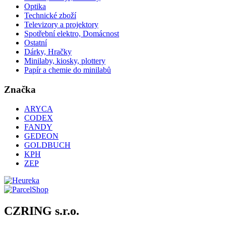
Optika
Technické zboží
Televizory a projektory
Spotřební elektro, Domácnost
Ostatní
Dárky, Hračky
Minilaby, kiosky, plottery
Papír a chemie do minilabů
Značka
ARYCA
CODEX
FANDY
GEDEON
GOLDBUCH
KPH
ZEP
CZRING s.r.o.