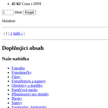
45 Kč
Cena s DPH
blistr
Skladem
|
1
|
2
další
»
|
Doplňující obsah
Naše nabídka
Fotoalba
Fotorámečky
Filmy
Fotopřístroje a kamery
Objektivy a doplňky
Paměťová media
Příslušenství pro digitály
Blesky
Stativy
Fotobrašny, fotobatohy