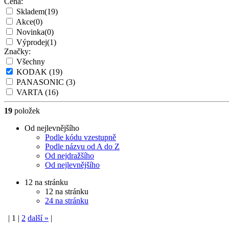
Cena:
Skladem
(19)
Akce
(0)
Novinka
(0)
Výprodej
(1)
Značky:
Všechny
KODAK
(19)
PANASONIC
(3)
VARTA
(16)
19
položek
Od nejlevnějšího
Podle kódu vzestupně
Podle názvu od A do Z
Od nejdražšího
Od nejlevnějšího
12 na stránku
12 na stránku
24 na stránku
|
1
|
2
další
»
|