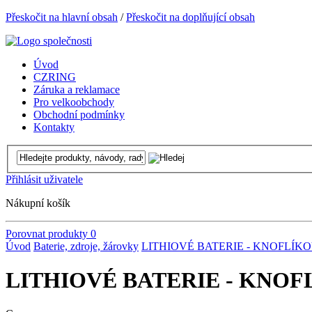
Přeskočit na hlavní obsah
/
Přeskočit na doplňující obsah
Úvod
CZRING
Záruka a reklamace
Pro velkoobchody
Obchodní podmínky
Kontakty
Přihlásit uživatele
Nákupní košík
Porovnat produkty
0
Úvod
Baterie, zdroje, žárovky
LITHIOVÉ BATERIE - KNOFLÍK
LITHIOVÉ BATERIE - KNO