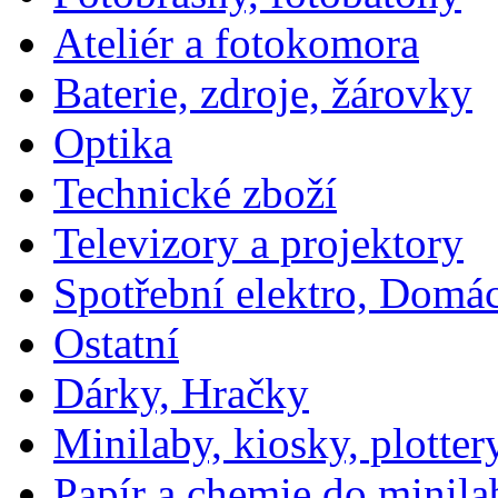
Ateliér a fotokomora
Baterie, zdroje, žárovky
Optika
Technické zboží
Televizory a projektory
Spotřební elektro, Domá
Ostatní
Dárky, Hračky
Minilaby, kiosky, plotter
Papír a chemie do minila