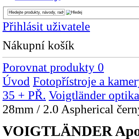
Přihlásit uživatele
Nákupní košík
Porovnat produkty
0
Úvod
Fotopřístroje a kamer
35 + PŘ.
Voigtländer optik
28mm / 2.0 Aspherical čern
VOIGTLÄNDER Apo-L