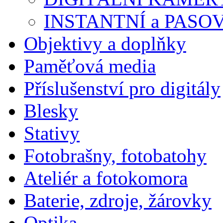
INSTANTNÍ a PASO
Objektivy a doplňky
Paměťová media
Příslušenství pro digitály
Blesky
Stativy
Fotobrašny, fotobatohy
Ateliér a fotokomora
Baterie, zdroje, žárovky
Optika