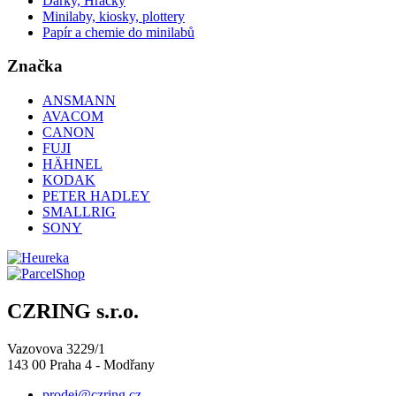
Dárky, Hračky
Minilaby, kiosky, plottery
Papír a chemie do minilabů
Značka
ANSMANN
AVACOM
CANON
FUJI
HÄHNEL
KODAK
PETER HADLEY
SMALLRIG
SONY
CZRING s.r.o.
Vazovova 3229/1
143 00 Praha 4 - Modřany
prodej@czring.cz