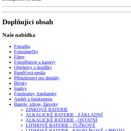
Doplňující obsah
Naše nabídka
Fotoalba
Fotorámečky
Filmy
Fotopřístroje a kamery
Objektivy a doplňky
Paměťová media
Příslušenství pro digitály
Blesky
Stativy
Fotobrašny, fotobatohy
Ateliér a fotokomora
Baterie, zdroje, žárovky
ZINKOVÉ BATERIE
ALKALICKÉ BATERIE - ZÁKLADNÍ
ALKALICKÉ BATERIE - OSTATNÍ
LITHIOVÉ BATERIE - TUŽKOVÉ
LITHIOVÉ BATERIE - KNOFLÍKOVÉ + PHOTO