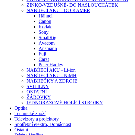
ZINKO-VZDUŠNÉ- DO NASLOUCHÁTEK
NABÍJECÍ AKU - DO KAMER
Hähnel
Canon
Kodak
Sony
SmallRig
Avacom
Ansmann
Fuji
Carat
Peter Hadley
NABÍJECÍ AKU - Li-ion
NABÍJECÍ AKU - NiMH
NABÍJEČKY A ZDROJE
SVÍTILNY
OSTATNÍ
ŽÁROVKY
JEDNORÁZOVÉ HOLÍCÍ STROJKY
Optika
Technické zboží
Televizory a projektory
Spotřební elektro, Domácnost
Ostatní