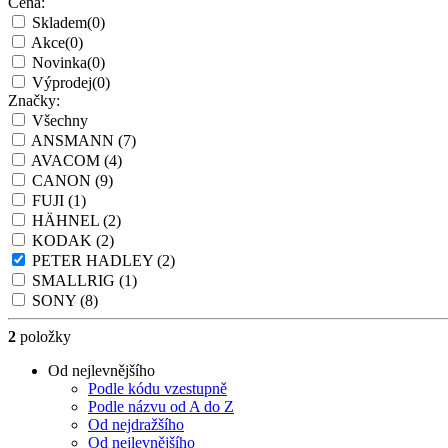
Cena:
Skladem
(0)
Akce
(0)
Novinka
(0)
Výprodej
(0)
Značky:
Všechny
ANSMANN
(7)
AVACOM
(4)
CANON
(9)
FUJI
(1)
HÄHNEL
(2)
KODAK
(2)
PETER HADLEY
(2)
SMALLRIG
(1)
SONY
(8)
2
položky
Od nejlevnějšího
Podle kódu vzestupně
Podle názvu od A do Z
Od nejdražšího
Od nejlevnějšího