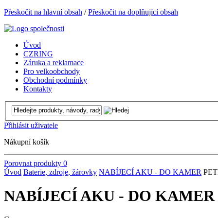
Přeskočit na hlavní obsah
/
Přeskočit na doplňující obsah
Úvod
CZRING
Záruka a reklamace
Pro velkoobchody
Obchodní podmínky
Kontakty
Přihlásit uživatele
Nákupní košík
Porovnat produkty
0
Úvod
Baterie, zdroje, žárovky
NABÍJECÍ AKU - DO KAMER
PE
NABÍJECÍ AKU - DO KAME