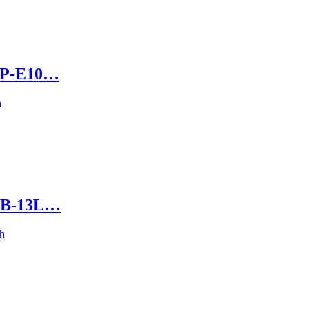
LP-E10…
NB-13L…