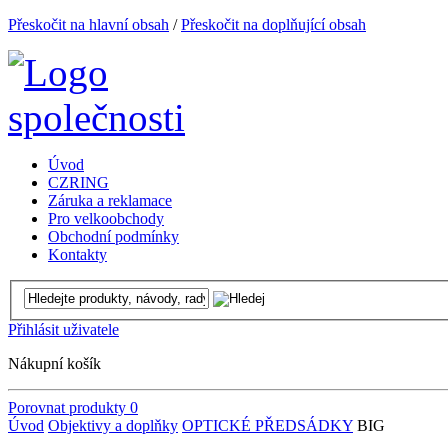
Přeskočit na hlavní obsah
/
Přeskočit na doplňující obsah
Úvod
CZRING
Záruka a reklamace
Pro velkoobchody
Obchodní podmínky
Kontakty
Přihlásit uživatele
Nákupní košík
Porovnat produkty
0
Úvod
Objektivy a doplňky
OPTICKÉ PŘEDSÁDKY
BIG