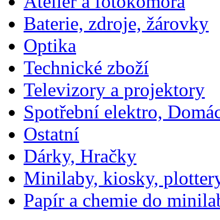
Ateliér a fotokomora
Baterie, zdroje, žárovky
Optika
Technické zboží
Televizory a projektory
Spotřební elektro, Domá
Ostatní
Dárky, Hračky
Minilaby, kiosky, plotter
Papír a chemie do minila