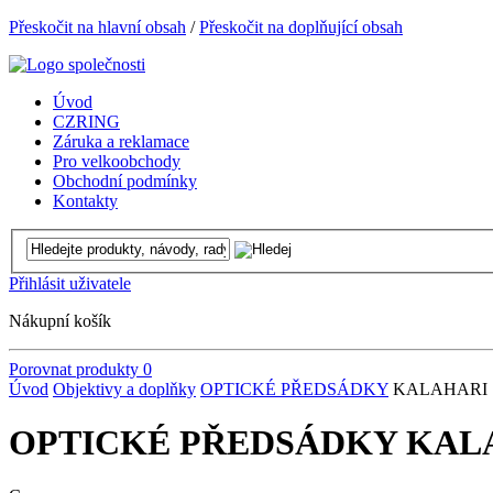
Přeskočit na hlavní obsah
/
Přeskočit na doplňující obsah
Úvod
CZRING
Záruka a reklamace
Pro velkoobchody
Obchodní podmínky
Kontakty
Přihlásit uživatele
Nákupní košík
Porovnat produkty
0
Úvod
Objektivy a doplňky
OPTICKÉ PŘEDSÁDKY
KALAHARI
OPTICKÉ PŘEDSÁDKY KAL