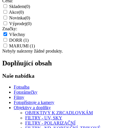
Cena:
Skladem
(0)
Akce
(0)
Novinka
(0)
Výprodej
(0)
Značky:
Všechny
DORR
(1)
MARUMI
(1)
Nebyly nalezeny žádné produkty.
Doplňující obsah
Naše nabídka
Fotoalba
Fotorámečky
Filmy
Fotopřístroje a kamery
Objektivy a doplňky
OBJEKTIVY K ZRCADLOVKÁM
FILTRY - UV, SKY
FILTRY - POLARIZAČNÍ