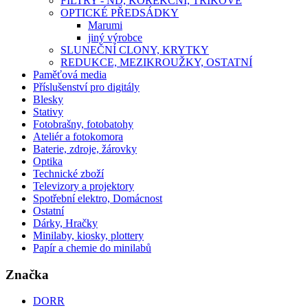
FILTRY - ND, KOREKČNÍ, TRIKOVÉ
OPTICKÉ PŘEDSÁDKY
Marumi
jiný výrobce
SLUNEČNÍ CLONY, KRYTKY
REDUKCE, MEZIKROUŽKY, OSTATNÍ
Paměťová media
Příslušenství pro digitály
Blesky
Stativy
Fotobrašny, fotobatohy
Ateliér a fotokomora
Baterie, zdroje, žárovky
Optika
Technické zboží
Televizory a projektory
Spotřební elektro, Domácnost
Ostatní
Dárky, Hračky
Minilaby, kiosky, plottery
Papír a chemie do minilabů
Značka
DORR