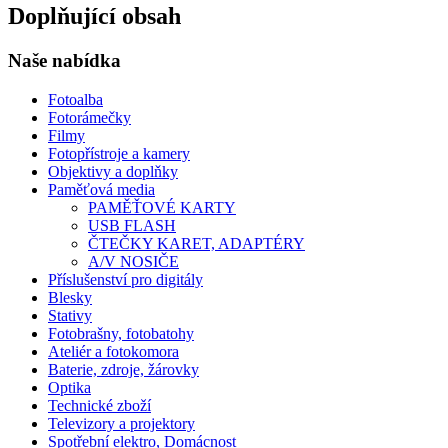
Doplňující obsah
Naše nabídka
Fotoalba
Fotorámečky
Filmy
Fotopřístroje a kamery
Objektivy a doplňky
Paměťová media
PAMĚŤOVÉ KARTY
USB FLASH
ČTEČKY KARET, ADAPTÉRY
A/V NOSIČE
Příslušenství pro digitály
Blesky
Stativy
Fotobrašny, fotobatohy
Ateliér a fotokomora
Baterie, zdroje, žárovky
Optika
Technické zboží
Televizory a projektory
Spotřební elektro, Domácnost