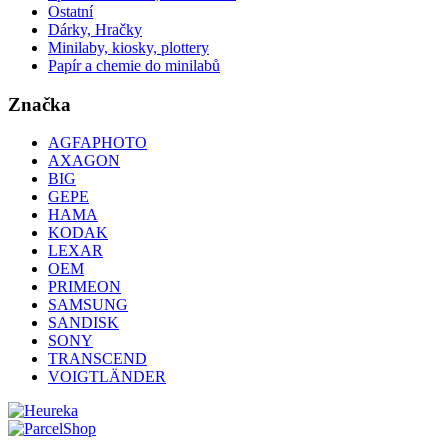
Ostatní
Dárky, Hračky
Minilaby, kiosky, plottery
Papír a chemie do minilabů
Značka
AGFAPHOTO
AXAGON
BIG
GEPE
HAMA
KODAK
LEXAR
OEM
PRIMEON
SAMSUNG
SANDISK
SONY
TRANSCEND
VOIGTLÄNDER