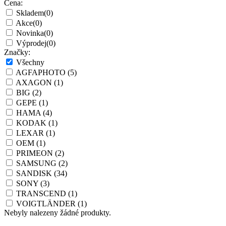
Cena:
Skladem
(0)
Akce
(0)
Novinka
(0)
Výprodej
(0)
Značky:
Všechny
AGFAPHOTO
(5)
AXAGON
(1)
BIG
(2)
GEPE
(1)
HAMA
(4)
KODAK
(1)
LEXAR
(1)
OEM
(1)
PRIMEON
(2)
SAMSUNG
(2)
SANDISK
(34)
SONY
(3)
TRANSCEND
(1)
VOIGTLÄNDER
(1)
Nebyly nalezeny žádné produkty.