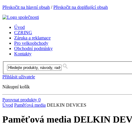
Přeskočit na hlavní obsah
/
Přeskočit na doplňující obsah
Úvod
CZRING
Záruka a reklamace
Pro velkoobchody
Obchodní podmínky
Kontakty
Přihlásit uživatele
Nákupní košík
Porovnat produkty
0
Úvod
Paměťová media
DELKIN DEVICES
Paměťová media DELKIN DE