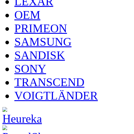
LEXAR
OEM
PRIMEON
SAMSUNG
SANDISK
SONY
TRANSCEND
VOIGTLÄNDER