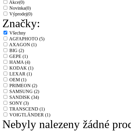
Akce
(0)
Novinka
(0)
Výprodej
(0)
Značky:
Všechny
AGFAPHOTO
(5)
AXAGON
(1)
BIG
(2)
GEPE
(1)
HAMA
(4)
KODAK
(1)
LEXAR
(1)
OEM
(1)
PRIMEON
(2)
SAMSUNG
(2)
SANDISK
(34)
SONY
(3)
TRANSCEND
(1)
VOIGTLÄNDER
(1)
Nebyly nalezeny žádné pro