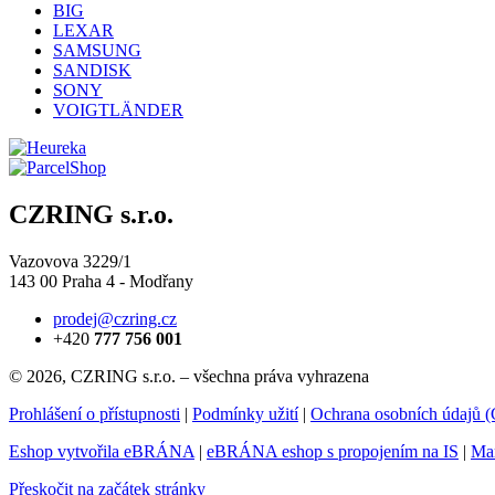
BIG
LEXAR
SAMSUNG
SANDISK
SONY
VOIGTLÄNDER
CZRING s.r.o.
Vazovova 3229/1
143 00 Praha 4 - Modřany
prodej@czring.cz
+420
777 756 001
© 2026, CZRING s.r.o. – všechna práva vyhrazena
Prohlášení o přístupnosti
|
Podmínky užití
|
Ochrana osobních údajů
Eshop vytvořila eBRÁNA
|
eBRÁNA eshop s propojením na IS
|
Mar
Přeskočit na začátek stránky