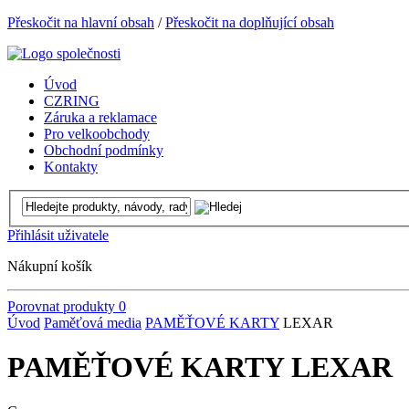
Přeskočit na hlavní obsah
/
Přeskočit na doplňující obsah
Úvod
CZRING
Záruka a reklamace
Pro velkoobchody
Obchodní podmínky
Kontakty
Přihlásit uživatele
Nákupní košík
Porovnat produkty
0
Úvod
Paměťová media
PAMĚŤOVÉ KARTY
LEXAR
PAMĚŤOVÉ KARTY LEXAR