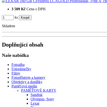
3 509 Kč
Cena s DPH
ks
Skladem
Doplňující obsah
Naše nabídka
Fotoalba
Fotorámečky
Filmy
Fotopřístroje a kamery
Objektivy a doplňky
Paměťová media
PAMĚŤOVÉ KARTY
Sandisk
Olympus, Sony
Lexar