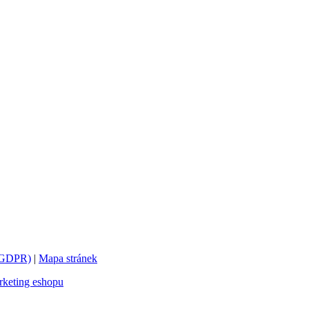
 (GDPR)
|
Mapa stránek
keting eshopu