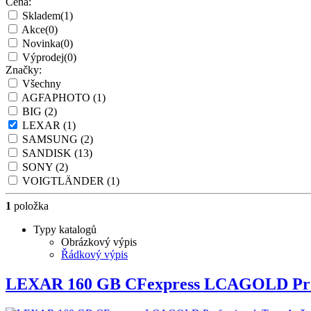
Cena:
Skladem
(1)
Akce
(0)
Novinka
(0)
Výprodej
(0)
Značky:
Všechny
AGFAPHOTO
(1)
BIG
(2)
LEXAR
(1)
SAMSUNG
(2)
SANDISK
(13)
SONY
(2)
VOIGTLÄNDER
(1)
1
položka
Typy katalogů
Obrázkový výpis
Řádkový výpis
LEXAR 160 GB CFexpress LCAGOLD Pr