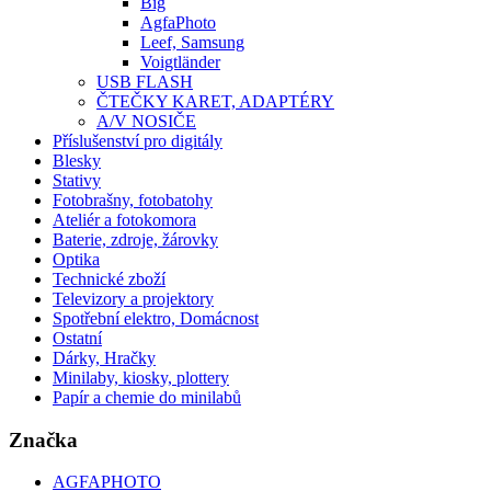
Big
AgfaPhoto
Leef, Samsung
Voigtländer
USB FLASH
ČTEČKY KARET, ADAPTÉRY
A/V NOSIČE
Příslušenství pro digitály
Blesky
Stativy
Fotobrašny, fotobatohy
Ateliér a fotokomora
Baterie, zdroje, žárovky
Optika
Technické zboží
Televizory a projektory
Spotřební elektro, Domácnost
Ostatní
Dárky, Hračky
Minilaby, kiosky, plottery
Papír a chemie do minilabů
Značka
AGFAPHOTO