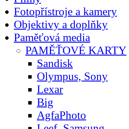
Fotopřístroje a kamery
Objektivy a doplňky
Paměťová media
PAMĚŤOVÉ KARTY
Sandisk
Olympus, Sony
Lexar
Big
AgfaPhoto
Leef, Samsung