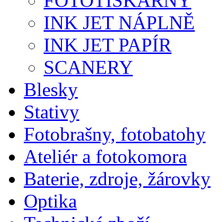
FOTOTISKÁRNY
INK JET NÁPLNĚ
INK JET PAPÍR
SCANERY
Blesky
Stativy
Fotobrašny, fotobatohy
Ateliér a fotokomora
Baterie, zdroje, žárovky
Optika