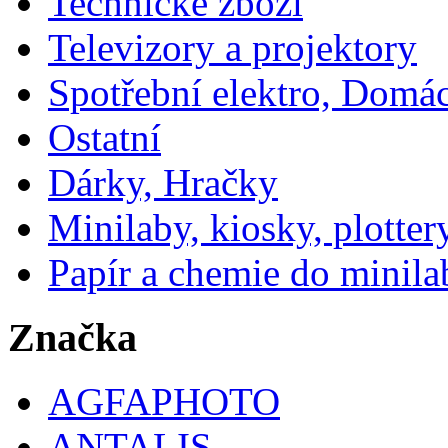
Technické zboží
Televizory a projektory
Spotřební elektro, Domá
Ostatní
Dárky, Hračky
Minilaby, kiosky, plotter
Papír a chemie do minila
Značka
AGFAPHOTO
ANTALIS