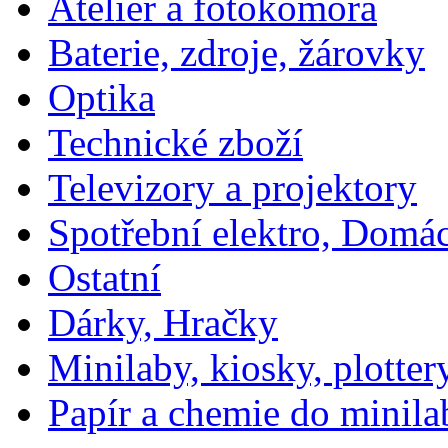
Ateliér a fotokomora
Baterie, zdroje, žárovky
Optika
Technické zboží
Televizory a projektory
Spotřební elektro, Domá
Ostatní
Dárky, Hračky
Minilaby, kiosky, plotter
Papír a chemie do minila