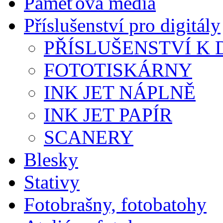
Paměťová media
Příslušenství pro digitály
PŘÍSLUŠENSTVÍ K D
FOTOTISKÁRNY
INK JET NÁPLNĚ
INK JET PAPÍR
SCANERY
Blesky
Stativy
Fotobrašny, fotobatohy