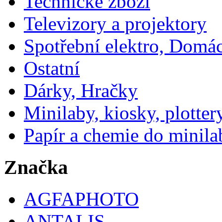
Technické zboží
Televizory a projektory
Spotřební elektro, Domá
Ostatní
Dárky, Hračky
Minilaby, kiosky, plotter
Papír a chemie do minila
Značka
AGFAPHOTO
ANTALIS