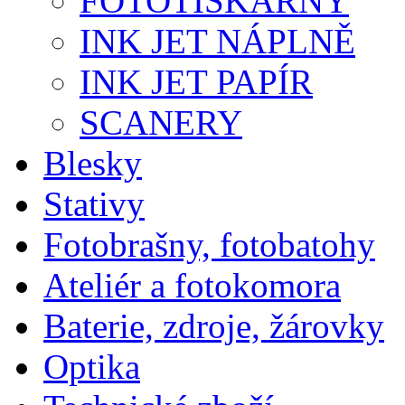
FOTOTISKÁRNY
INK JET NÁPLNĚ
INK JET PAPÍR
SCANERY
Blesky
Stativy
Fotobrašny, fotobatohy
Ateliér a fotokomora
Baterie, zdroje, žárovky
Optika