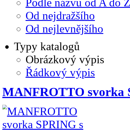
Podle názvu od A do 
Od nejdražšího
Od nejlevnějšího
Typy katalogů
Obrázkový výpis
Řádkový výpis
MANFROTTO svorka S