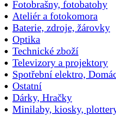
Fotobrašny, fotobatohy
Ateliér a fotokomora
Baterie, zdroje, žárovky
Optika
Technické zboží
Televizory a projektory
Spotřební elektro, Domá
Ostatní
Dárky, Hračky
Minilaby, kiosky, plotter