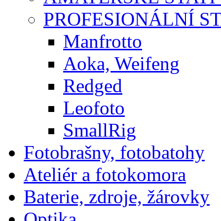
PROFESIONÁLNÍ S
Manfrotto
Aoka, Weifeng
Redged
Leofoto
SmallRig
Fotobrašny, fotobatohy
Ateliér a fotokomora
Baterie, zdroje, žárovky
Optika