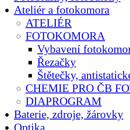
Ateliér a fotokomora
ATELIÉR
FOTOKOMORA
Vybavení fotokomo
Řezačky
Štětečky, antistatic
CHEMIE PRO ČB F
DIAPROGRAM
Baterie, zdroje, žárovky
Optika