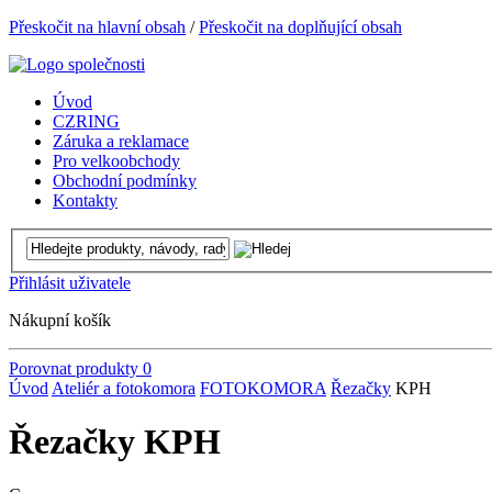
Přeskočit na hlavní obsah
/
Přeskočit na doplňující obsah
Úvod
CZRING
Záruka a reklamace
Pro velkoobchody
Obchodní podmínky
Kontakty
Přihlásit uživatele
Nákupní košík
Porovnat produkty
0
Úvod
Ateliér a fotokomora
FOTOKOMORA
Řezačky
KPH
Řezačky KPH