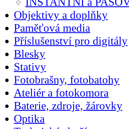
INSTANTNÍ a PASO
Objektivy a doplňky
Paměťová media
Příslušenství pro digitály
Blesky
Stativy
Fotobrašny, fotobatohy
Ateliér a fotokomora
Baterie, zdroje, žárovky
Optika