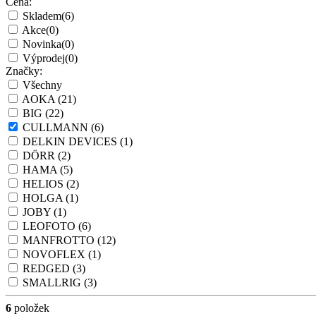
Cena:
Skladem
(6)
Akce
(0)
Novinka
(0)
Výprodej
(0)
Značky:
Všechny
AOKA
(21)
BIG
(22)
CULLMANN
(6)
DELKIN DEVICES
(1)
DÖRR
(2)
HAMA
(5)
HELIOS
(2)
HOLGA
(1)
JOBY
(1)
LEOFOTO
(6)
MANFROTTO
(12)
NOVOFLEX
(1)
REDGED
(3)
SMALLRIG
(3)
6
položek