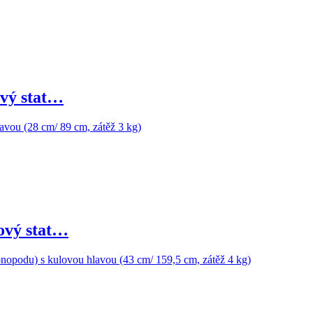
vý stat…
vý stat…