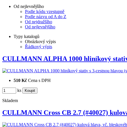
Od nejlevnějšího
Podle kódu vzestupně
Podle názvu od A do Z
Od nejdražšího
Od nejlevnějšího
Typy katalogů
Obrázkový výpis
Řádkový výpis
CULLMANN ALPHA 1000 hliníkový stati
510 Kč
Cena s DPH
ks
Skladem
CULLMANN Cross CB 2.7 (#40027) kulov