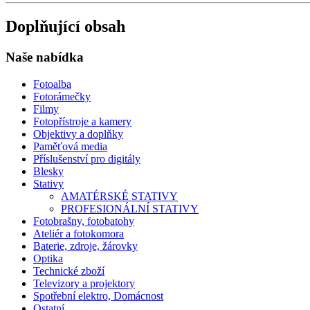
Doplňující obsah
Naše nabídka
Fotoalba
Fotorámečky
Filmy
Fotopřístroje a kamery
Objektivy a doplňky
Paměťová media
Příslušenství pro digitály
Blesky
Stativy
AMATÉRSKÉ STATIVY
PROFESIONÁLNÍ STATIVY
Fotobrašny, fotobatohy
Ateliér a fotokomora
Baterie, zdroje, žárovky
Optika
Technické zboží
Televizory a projektory
Spotřební elektro, Domácnost
Ostatní