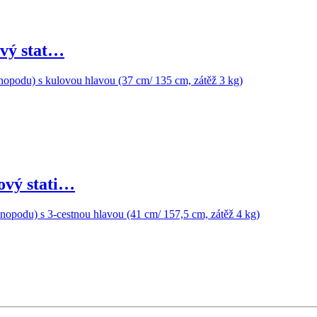
vý stat…
ý stati…