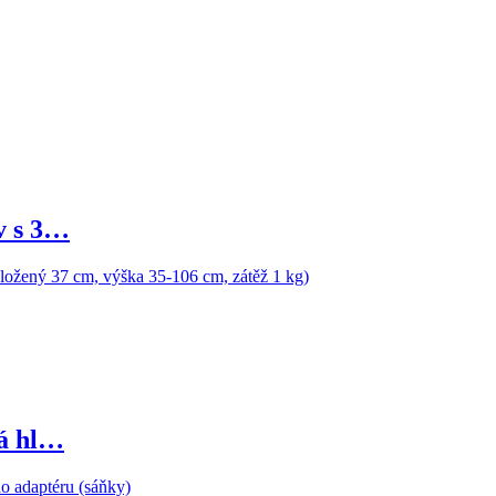
v s 3…
á hl…