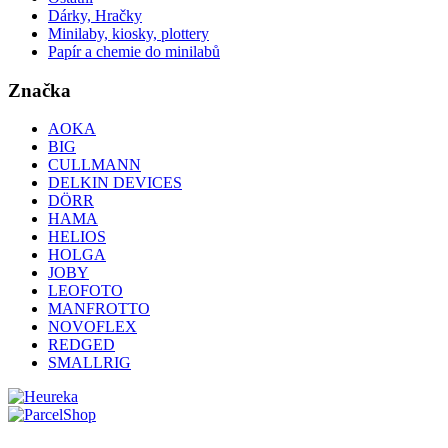
Dárky, Hračky
Minilaby, kiosky, plottery
Papír a chemie do minilabů
Značka
AOKA
BIG
CULLMANN
DELKIN DEVICES
DÖRR
HAMA
HELIOS
HOLGA
JOBY
LEOFOTO
MANFROTTO
NOVOFLEX
REDGED
SMALLRIG