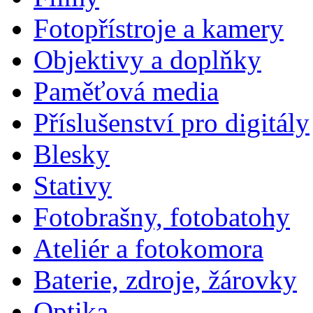
Fotopřístroje a kamery
Objektivy a doplňky
Paměťová media
Příslušenství pro digitály
Blesky
Stativy
Fotobrašny, fotobatohy
Ateliér a fotokomora
Baterie, zdroje, žárovky
Optika