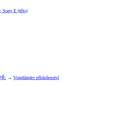
PŘ.
→
Voigtländer příslušenství