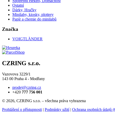
Spotřební elektro, Domácnost
Ostatní
Dárky, Hračky
Minilaby, kiosky, plottery
Papír a chemie do minilabů
Značka
VOIGTLÄNDER
CZRING s.r.o.
Vazovova 3229/1
143 00 Praha 4 - Modřany
prodej@czring.cz
+420
777 756 001
© 2026, CZRING s.r.o. – všechna práva vyhrazena
Prohlášení o přístupnosti
|
Podmínky užití
|
Ochrana osobních údajů