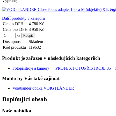
Výprodej
Další produkty v kategorii
Cena s DPH
4 780 Kč
Cena bez DPH
3 950 Kč
ks
Dostupnost
Skladem
Kód produktu
119632
Produkt je zařazen v následujících kategoriích
Fotopřístroje a kamery
→
PROFES. FOTOPŘÍSTROJE 35 + 
Mohlo by Vás také zajímat
Voigtländer optika VOIGTLÄNDER
Doplňující obsah
Naše nabídka