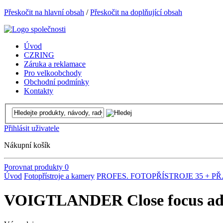
Přeskočit na hlavní obsah
/
Přeskočit na doplňující obsah
Úvod
CZRING
Záruka a reklamace
Pro velkoobchody
Obchodní podmínky
Kontakty
Přihlásit uživatele
Nákupní košík
Porovnat produkty
0
Úvod
Fotopřístroje a kamery
PROFES. FOTOPŘÍSTROJE 35 + PŘ
VOIGTLANDER Close focus adapt