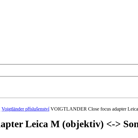
.
Voigtländer příslušenství
VOIGTLANDER Close focus adapter Leica M
er Leica M (objektiv) <-> Sony