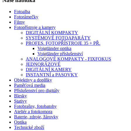
Naše nabídka
Fotoalba
Fotorámečky
Filmy
Fotopřístroje a kamery
DIGITÁLNÍ KOMPAKTY
SYSTÉMOVÉ FOTOAPARÁTY
PROFES. FOTOPŘÍSTROJE 35 + PŘ.
Voigtländer optika
Voigtländer příslušenství
ANALOGOVÉ KOMPAKTY - FIXFOKUS
JEDNORÁZOVÉ
DIGITÁLNÍ KAMERY
INSTANTNÍ a PASOVKY
Objektivy a doplňky
Paměťová media
Příslušenství pro digitály
Blesky
Stativy
Fotobrašny, fotobatohy
Ateliér a fotokomora
Baterie, zdroje, žárovky
Optika
Technické zboží