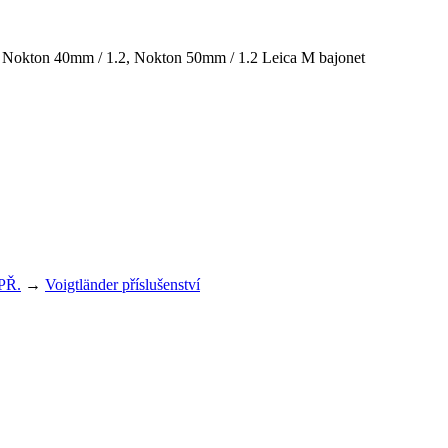
PŘ.
→
Voigtländer příslušenství