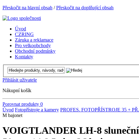
Přeskočit na hlavní obsah
/
Přeskočit na doplňující obsah
Úvod
CZRING
Záruka a reklamace
Pro velkoobchody
Obchodní podmínky
Kontakty
Přihlásit uživatele
Nákupní košík
Porovnat produkty
0
Úvod
Fotopřístroje a kamery
PROFES. FOTOPŘÍSTROJE 35 + PŘ
M bajonet
VOIGTLANDER LH-8 sluneční cl