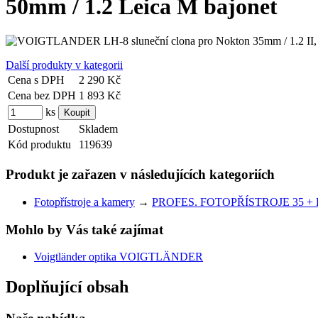
50mm / 1.2 Leica M bajonet
Další produkty v kategorii
Cena s DPH
2 290 Kč
Cena bez DPH
1 893 Kč
ks
Dostupnost
Skladem
Kód produktu
119639
Produkt je zařazen v následujících kategoriích
Fotopřístroje a kamery
→
PROFES. FOTOPŘÍSTROJE 35 + 
Mohlo by Vás také zajímat
Voigtländer optika VOIGTLÄNDER
Doplňující obsah