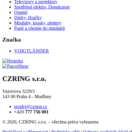
Televizory a projektory
Spotřební elektro, Domácnost
Ostatní
Dárky, Hračky
Minilaby, kiosky, plottery
Papír a chemie do minilabů
Značka
VOIGTLÄNDER
CZRING s.r.o.
Vazovova 3229/1
143 00 Praha 4 - Modřany
prodej@czring.cz
+420
777 756 001
© 2026, CZRING s.r.o. – všechna práva vyhrazena
Prohlášení o přístupnosti
|
Podmínky užití
|
Ochrana osobních údajů