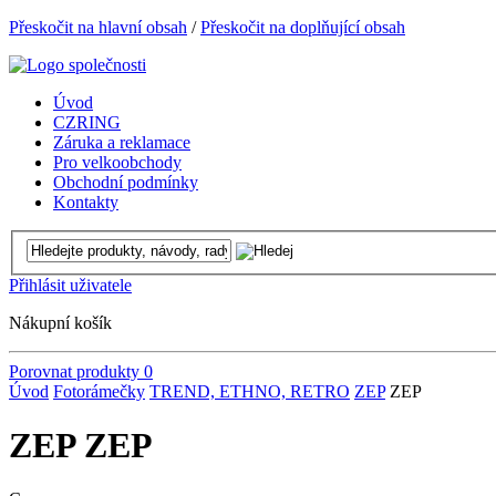
Přeskočit na hlavní obsah
/
Přeskočit na doplňující obsah
Úvod
CZRING
Záruka a reklamace
Pro velkoobchody
Obchodní podmínky
Kontakty
Přihlásit uživatele
Nákupní košík
Porovnat produkty
0
Úvod
Fotorámečky
TREND, ETHNO, RETRO
ZEP
ZEP
ZEP ZEP