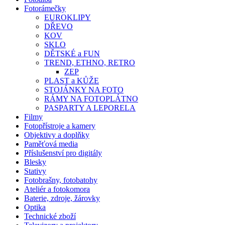
Fotorámečky
EUROKLIPY
DŘEVO
KOV
SKLO
DĚTSKÉ a FUN
TREND, ETHNO, RETRO
ZEP
PLAST a KŮŽE
STOJÁNKY NA FOTO
RÁMY NA FOTOPLÁTNO
PASPARTY A LEPORELA
Filmy
Fotopřístroje a kamery
Objektivy a doplňky
Paměťová media
Příslušenství pro digitály
Blesky
Stativy
Fotobrašny, fotobatohy
Ateliér a fotokomora
Baterie, zdroje, žárovky
Optika
Technické zboží