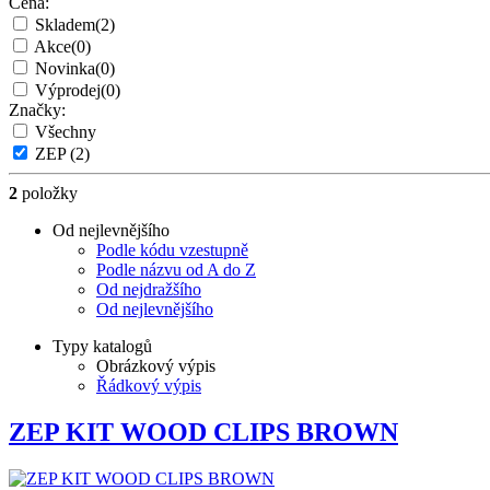
Cena:
Skladem
(2)
Akce
(0)
Novinka
(0)
Výprodej
(0)
Značky:
Všechny
ZEP
(2)
2
položky
Od nejlevnějšího
Podle kódu vzestupně
Podle názvu od A do Z
Od nejdražšího
Od nejlevnějšího
Typy katalogů
Obrázkový výpis
Řádkový výpis
ZEP KIT WOOD CLIPS BROWN