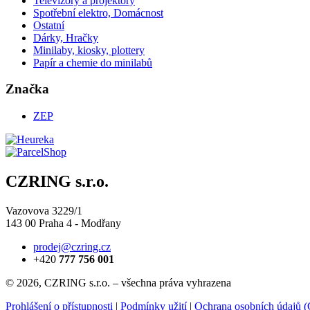
Televizory a projektory
Spotřební elektro, Domácnost
Ostatní
Dárky, Hračky
Minilaby, kiosky, plottery
Papír a chemie do minilabů
Značka
ZEP
CZRING s.r.o.
Vazovova 3229/1
143 00 Praha 4 - Modřany
prodej@czring.cz
+420
777 756 001
© 2026, CZRING s.r.o. – všechna práva vyhrazena
Prohlášení o přístupnosti
|
Podmínky užití
|
Ochrana osobních údajů