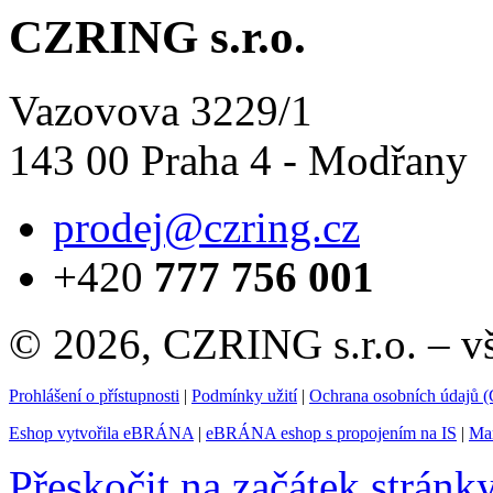
CZRING s.r.o.
Vazovova 3229/1
143 00 Praha 4 - Modřany
prodej@czring.cz
+420
777 756 001
© 2026, CZRING s.r.o. – v
Prohlášení o přístupnosti
|
Podmínky užití
|
Ochrana osobních údajů
Eshop vytvořila eBRÁNA
|
eBRÁNA eshop s propojením na IS
|
Mar
Přeskočit na začátek stránk