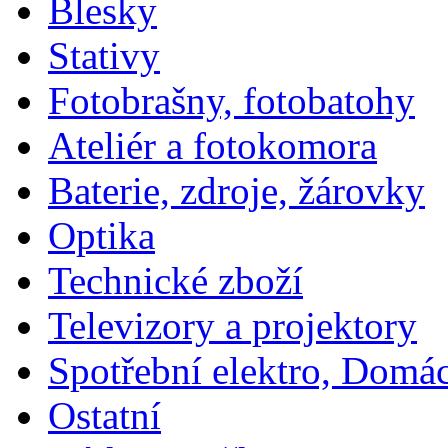
Blesky
Stativy
Fotobrašny, fotobatohy
Ateliér a fotokomora
Baterie, zdroje, žárovky
Optika
Technické zboží
Televizory a projektory
Spotřební elektro, Domá
Ostatní