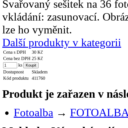
Svařovaný sešitek na 36 fot
vkládání: zasunovací. Obráze
lze ho vyměnit.
Další produkty v kategorii
Cena s DPH
30 Kč
Cena bez DPH
25 Kč
ks
Dostupnost
Skladem
Kód produktu
411760
Produkt je zařazen v násl
Fotoalba
→
FOTOALBA S