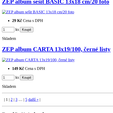
ZEP album sešit BASIC 13x18 cm/20 foto
29 Kč
Cena s DPH
ks
Skladem
ZEP album CARTA 13x19/100, černé listy
149 Kč
Cena s DPH
ks
Skladem
|
1
|
2
|
3
…
|
5
další
»
|