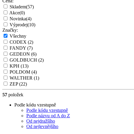
Cena:
Skladem
(57)
Akce
(0)
Novinka
(4)
Výprodej
(10)
Značky:
Všechny
CODEX
(2)
FANDY
(7)
GEDEON
(6)
GOLDBUCH
(2)
KPH
(13)
POLDOM
(4)
WALTHER
(1)
ZEP
(22)
57
položek
Podle kódu vzestupně
Podle kódu vzestupně
Podle názvu od A do Z
Od nejdražšího
Od nejlevnějšího