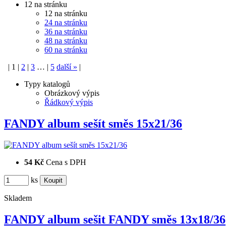
12 na stránku
12 na stránku
24 na stránku
36 na stránku
48 na stránku
60 na stránku
|
1
|
2
|
3
…
|
5
další
»
|
Typy katalogů
Obrázkový výpis
Řádkový výpis
FANDY album sešít směs 15x21/36
54 Kč
Cena s DPH
ks
Skladem
FANDY album sešit FANDY směs 13x18/36