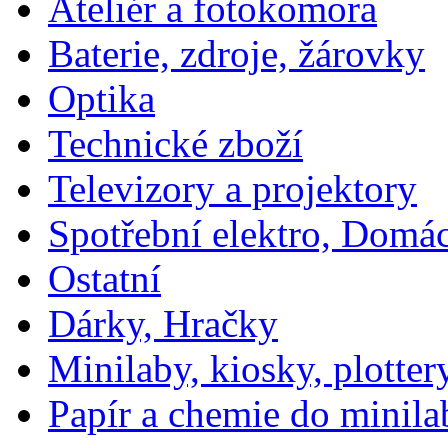
Ateliér a fotokomora
Baterie, zdroje, žárovky
Optika
Technické zboží
Televizory a projektory
Spotřební elektro, Domá
Ostatní
Dárky, Hračky
Minilaby, kiosky, plotter
Papír a chemie do minila