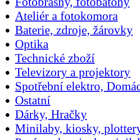
Fotobrašny, fotobatohy
Ateliér a fotokomora
Baterie, zdroje, žárovky
Optika
Technické zboží
Televizory a projektory
Spotřební elektro, Domá
Ostatní
Dárky, Hračky
Minilaby, kiosky, plotter