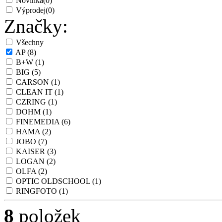
Novinka
(0)
Výprodej
(0)
Značky:
Všechny
AP
(8)
B+W
(1)
BIG
(5)
CARSON
(1)
CLEAN IT
(1)
CZRING
(1)
DOHM
(1)
FINEMEDIA
(6)
HAMA
(2)
JOBO
(7)
KAISER
(3)
LOGAN
(2)
OLFA
(2)
OPTIC OLDSCHOOL
(1)
RINGFOTO
(1)
8
položek