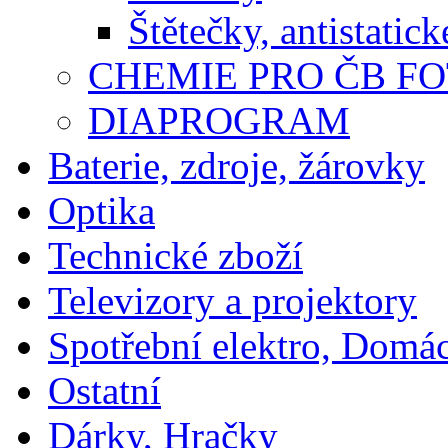
Štětečky, antistatic
CHEMIE PRO ČB F
DIAPROGRAM
Baterie, zdroje, žárovky
Optika
Technické zboží
Televizory a projektory
Spotřební elektro, Domá
Ostatní
Dárky, Hračky