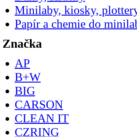
Minilaby, kiosky, plotter
Papír a chemie do minila
Značka
AP
B+W
BIG
CARSON
CLEAN IT
CZRING