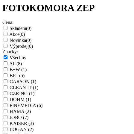
FOTOKOMORA ZEP
Cena:
Skladem
(0)
Akce
(0)
Novinka
(0)
Výprodej
(0)
Značky:
Všechny
AP
(8)
B+W
(1)
BIG
(5)
CARSON
(1)
CLEAN IT
(1)
CZRING
(1)
DOHM
(1)
FINEMEDIA
(6)
HAMA
(2)
JOBO
(7)
KAISER
(3)
LOGAN
(2)