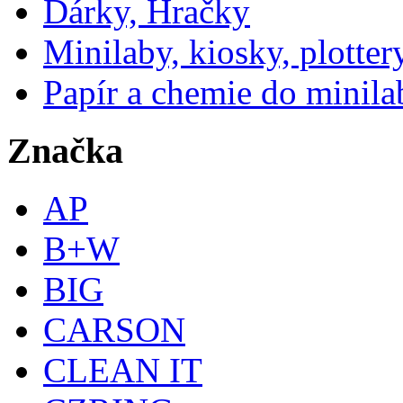
Dárky, Hračky
Minilaby, kiosky, plotter
Papír a chemie do minila
Značka
AP
B+W
BIG
CARSON
CLEAN IT