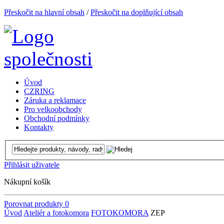
Přeskočit na hlavní obsah
/
Přeskočit na doplňující obsah
Úvod
CZRING
Záruka a reklamace
Pro velkoobchody
Obchodní podmínky
Kontakty
Přihlásit uživatele
Nákupní košík
Porovnat produkty
0
Úvod
Ateliér a fotokomora
FOTOKOMORA
ZEP