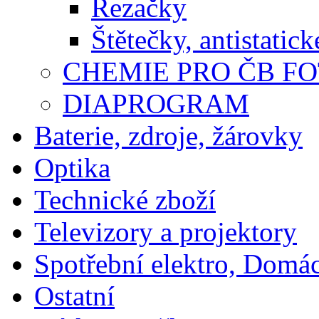
Řezačky
Štětečky, antistatic
CHEMIE PRO ČB F
DIAPROGRAM
Baterie, zdroje, žárovky
Optika
Technické zboží
Televizory a projektory
Spotřební elektro, Domá
Ostatní