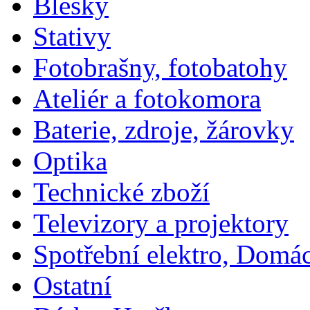
Blesky
Stativy
Fotobrašny, fotobatohy
Ateliér a fotokomora
Baterie, zdroje, žárovky
Optika
Technické zboží
Televizory a projektory
Spotřební elektro, Domá
Ostatní