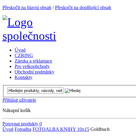
Přeskočit na hlavní obsah
/
Přeskočit na doplňující obsah
Úvod
CZRING
Záruka a reklamace
Pro velkoobchody
Obchodní podmínky
Kontakty
Přihlásit uživatele
Nákupní košík
Porovnat produkty
0
Úvod
Fotoalba
FOTOALBA KNIHY 10x15
Goldbuch