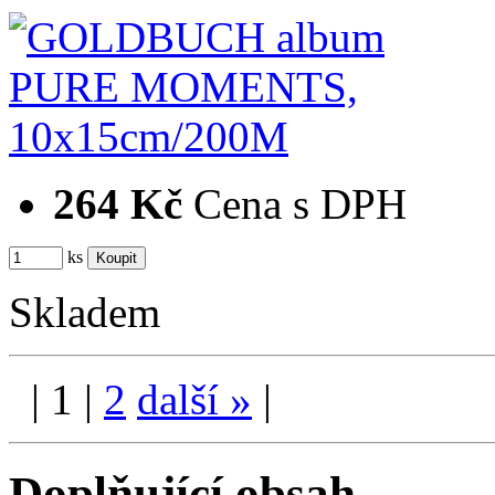
264 Kč
Cena s DPH
ks
Skladem
|
1
|
2
další
»
|
Doplňující obsah