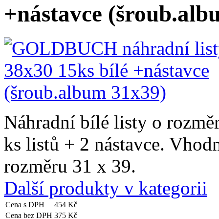
+nástavce (šroub.alb
Náhradní bílé listy o rozmě
ks listů + 2 nástavce. Vho
rozměru 31 x 39.
Další produkty v kategorii
Cena s DPH
454 Kč
Cena bez DPH
375 Kč