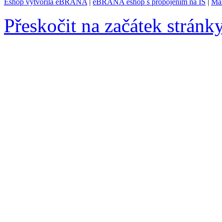
Eshop vytvořila eBRÁNA
|
eBRÁNA eshop s propojením na IS
|
Mar
Přeskočit na začátek stránk