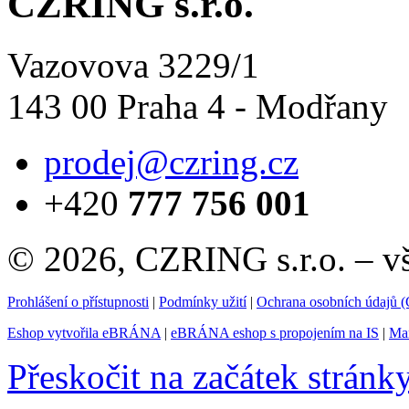
CZRING s.r.o.
Vazovova 3229/1
143 00 Praha 4 - Modřany
prodej@czring.cz
+420
777 756 001
© 2026, CZRING s.r.o. – v
Prohlášení o přístupnosti
|
Podmínky užití
|
Ochrana osobních údajů
Eshop vytvořila eBRÁNA
|
eBRÁNA eshop s propojením na IS
|
Mar
Přeskočit na začátek stránk