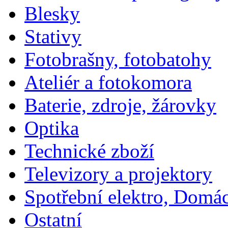
Blesky
Stativy
Fotobrašny, fotobatohy
Ateliér a fotokomora
Baterie, zdroje, žárovky
Optika
Technické zboží
Televizory a projektory
Spotřební elektro, Domá
Ostatní