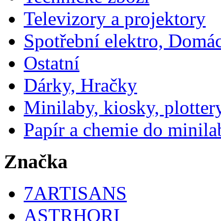
Televizory a projektory
Spotřební elektro, Domá
Ostatní
Dárky, Hračky
Minilaby, kiosky, plotter
Papír a chemie do minila
Značka
7ARTISANS
ASTRHORI