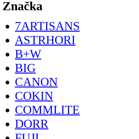
Značka
7ARTISANS
ASTRHORI
B+W
BIG
CANON
COKIN
COMMLITE
DORR
FUJI