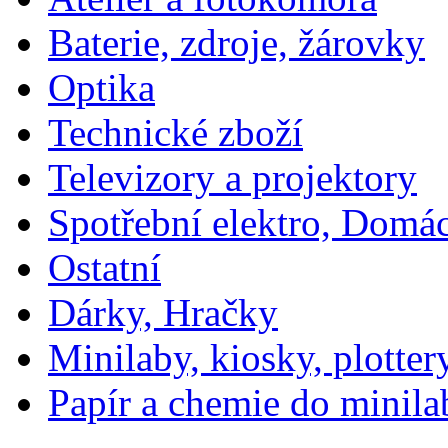
Baterie, zdroje, žárovky
Optika
Technické zboží
Televizory a projektory
Spotřební elektro, Domá
Ostatní
Dárky, Hračky
Minilaby, kiosky, plotter
Papír a chemie do minila