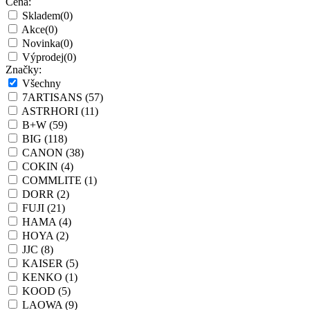
Cena:
Skladem
(0)
Akce
(0)
Novinka
(0)
Výprodej
(0)
Značky:
Všechny
7ARTISANS
(57)
ASTRHORI
(11)
B+W
(59)
BIG
(118)
CANON
(38)
COKIN
(4)
COMMLITE
(1)
DORR
(2)
FUJI
(21)
HAMA
(4)
HOYA
(2)
JJC
(8)
KAISER
(5)
KENKO
(1)
KOOD
(5)
LAOWA
(9)