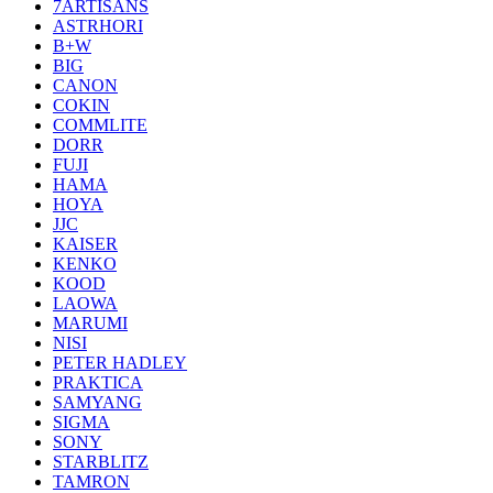
7ARTISANS
ASTRHORI
B+W
BIG
CANON
COKIN
COMMLITE
DORR
FUJI
HAMA
HOYA
JJC
KAISER
KENKO
KOOD
LAOWA
MARUMI
NISI
PETER HADLEY
PRAKTICA
SAMYANG
SIGMA
SONY
STARBLITZ
TAMRON