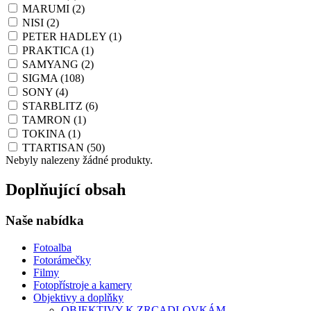
MARUMI
(2)
NISI
(2)
PETER HADLEY
(1)
PRAKTICA
(1)
SAMYANG
(2)
SIGMA
(108)
SONY
(4)
STARBLITZ
(6)
TAMRON
(1)
TOKINA
(1)
TTARTISAN
(50)
Nebyly nalezeny žádné produkty.
Doplňující obsah
Naše nabídka
Fotoalba
Fotorámečky
Filmy
Fotopřístroje a kamery
Objektivy a doplňky
OBJEKTIVY K ZRCADLOVKÁM