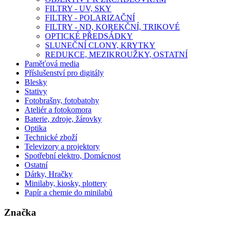
FILTRY - UV, SKY
FILTRY - POLARIZAČNÍ
FILTRY - ND, KOREKČNÍ, TRIKOVÉ
OPTICKÉ PŘEDSÁDKY
SLUNEČNÍ CLONY, KRYTKY
REDUKCE, MEZIKROUŽKY, OSTATNÍ
Paměťová media
Příslušenství pro digitály
Blesky
Stativy
Fotobrašny, fotobatohy
Ateliér a fotokomora
Baterie, zdroje, žárovky
Optika
Technické zboží
Televizory a projektory
Spotřební elektro, Domácnost
Ostatní
Dárky, Hračky
Minilaby, kiosky, plottery
Papír a chemie do minilabů
Značka