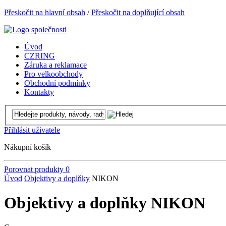
Přeskočit na hlavní obsah
/
Přeskočit na doplňující obsah
Úvod
CZRING
Záruka a reklamace
Pro velkoobchody
Obchodní podmínky
Kontakty
Přihlásit uživatele
Nákupní košík
Porovnat produkty
0
Úvod
Objektivy a doplňky
NIKON
Objektivy a doplňky NIKON