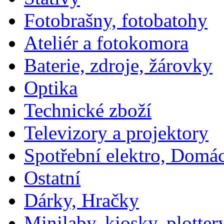
Fotobrašny, fotobatohy
Ateliér a fotokomora
Baterie, zdroje, žárovky
Optika
Technické zboží
Televizory a projektory
Spotřební elektro, Domá
Ostatní
Dárky, Hračky
Minilaby, kiosky, plotter