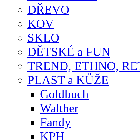
DŘEVO
KOV
SKLO
DĚTSKÉ a FUN
TREND, ETHNO, R
PLAST a KŮŽE
Goldbuch
Walther
Fandy
KPH