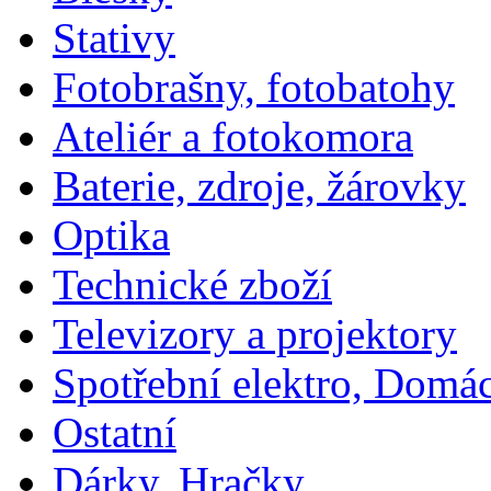
Stativy
Fotobrašny, fotobatohy
Ateliér a fotokomora
Baterie, zdroje, žárovky
Optika
Technické zboží
Televizory a projektory
Spotřební elektro, Domá
Ostatní
Dárky, Hračky