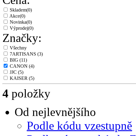
Skladem
(0)
Akce
(0)
Novinka
(0)
Výprodej
(0)
Značky:
Všechny
7ARTISANS
(3)
BIG
(11)
CANON
(4)
JJC
(5)
KAISER
(5)
4
položky
Od nejlevnějšího
Podle kódu vzestupně