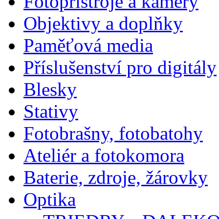
Fotopřístroje a kamery
Objektivy a doplňky
Paměťová media
Příslušenství pro digitály
Blesky
Stativy
Fotobrašny, fotobatohy
Ateliér a fotokomora
Baterie, zdroje, žárovky
Optika