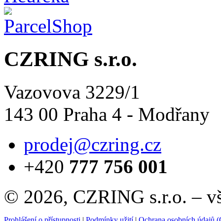
CZRING s.r.o.
Vazovova 3229/1
143 00 Praha 4 - Modřany
prodej@czring.cz
+420
777 756 001
© 2026, CZRING s.r.o. – v
Prohlášení o přístupnosti
|
Podmínky užití
|
Ochrana osobních údajů